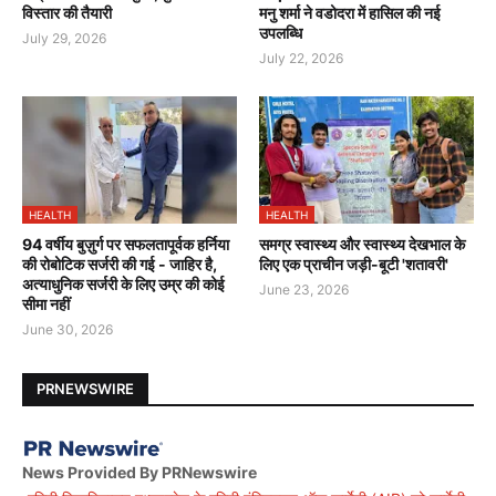
विस्तार की तैयारी
मनु शर्मा ने वडोदरा में हासिल की नई
उपलब्धि
July 29, 2026
July 22, 2026
HEALTH
HEALTH
94 वर्षीय बुज़ुर्ग पर सफलतापूर्वक हर्निया
समग्र स्वास्थ्य और स्वास्थ्य देखभाल के
की रोबोटिक सर्जरी की गई - जाहिर है,
लिए एक प्राचीन जड़ी-बूटी 'शतावरी'
अत्याधुनिक सर्जरी के लिए उम्र की कोई
June 23, 2026
सीमा नहीं
June 30, 2026
PRNEWSWIRE
News Provided By PRNewswire