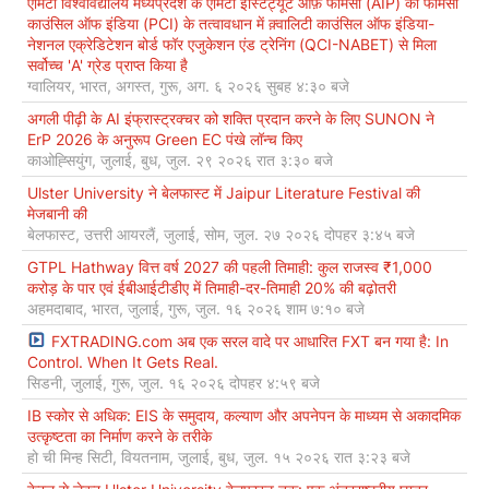
एमिटी विश्वविद्यालय मध्यप्रदेश के एमिटी इंस्टिट्यूट ऑफ़ फार्मेसी (AIP) को फार्मेसी
काउंसिल ऑफ इंडिया (PCI) के तत्वावधान में क़्वालिटी काउंसिल ऑफ इंडिया-
नेशनल एक्रेडिटेशन बोर्ड फॉर एजुकेशन एंड ट्रेनिंग (QCI-NABET) से मिला
सर्वोच्च 'A' ग्रेड प्राप्त किया है
ग्वालियर, भारत, अगस्त, गुरू, अग. ६ २०२६ सुबह ४:३० बजे
अगली पीढ़ी के AI इंफ्रास्ट्रक्चर को शक्ति प्रदान करने के लिए SUNON ने
ErP 2026 के अनुरूप Green EC पंखे लॉन्च किए
काओह्सियुंग, जुलाई, बुध, जुल. २९ २०२६ रात ३:३० बजे
Ulster University ने बेलफास्ट में Jaipur Literature Festival की
मेजबानी की
बेलफास्ट, उत्तरी आयरलैं, जुलाई, सोम, जुल. २७ २०२६ दोपहर ३:४५ बजे
GTPL Hathway वित्त वर्ष 2027 की पहली तिमाही: कुल राजस्व ₹1,000
करोड़ के पार एवं ईबीआईटीडीए में तिमाही-दर-तिमाही 20% की बढ़ोतरी
अहमदाबाद, भारत, जुलाई, गुरू, जुल. १६ २०२६ शाम ७:१० बजे
FXTRADING.com अब एक सरल वादे पर आधारित FXT बन गया है: In
Control. When It Gets Real.
सिडनी, जुलाई, गुरू, जुल. १६ २०२६ दोपहर ४:५९ बजे
IB स्कोर से अधिक: EIS के समुदाय, कल्याण और अपनेपन के माध्यम से अकादमिक
उत्कृष्टता का निर्माण करने के तरीके
हो ची मिन्ह सिटी, वियतनाम, जुलाई, बुध, जुल. १५ २०२६ रात ३:२३ बजे