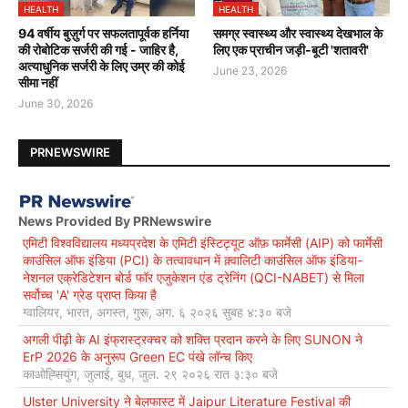
HEALTH
HEALTH
94 वर्षीय बुज़ुर्ग पर सफलतापूर्वक हर्निया
समग्र स्वास्थ्य और स्वास्थ्य देखभाल के
की रोबोटिक सर्जरी की गई - जाहिर है,
लिए एक प्राचीन जड़ी-बूटी 'शतावरी'
अत्याधुनिक सर्जरी के लिए उम्र की कोई
June 23, 2026
सीमा नहीं
June 30, 2026
PRNEWSWIRE
News Provided By PRNewswire
एमिटी विश्वविद्यालय मध्यप्रदेश के एमिटी इंस्टिट्यूट ऑफ़ फार्मेसी (AIP) को फार्मेसी
काउंसिल ऑफ इंडिया (PCI) के तत्वावधान में क़्वालिटी काउंसिल ऑफ इंडिया-
नेशनल एक्रेडिटेशन बोर्ड फॉर एजुकेशन एंड ट्रेनिंग (QCI-NABET) से मिला
सर्वोच्च 'A' ग्रेड प्राप्त किया है
ग्वालियर, भारत, अगस्त, गुरू, अग. ६ २०२६ सुबह ४:३० बजे
अगली पीढ़ी के AI इंफ्रास्ट्रक्चर को शक्ति प्रदान करने के लिए SUNON ने
ErP 2026 के अनुरूप Green EC पंखे लॉन्च किए
काओह्सियुंग, जुलाई, बुध, जुल. २९ २०२६ रात ३:३० बजे
Ulster University ने बेलफास्ट में Jaipur Literature Festival की