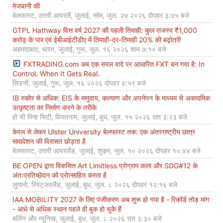
मेजबानी की
बेलफास्ट, उत्तरी आयरलैं, जुलाई, सोम, जुल. २७ २०२६ दोपहर ३:४५ बजे
GTPL Hathway वित्त वर्ष 2027 की पहली तिमाही: कुल राजस्व ₹1,000
करोड़ के पार एवं ईबीआईटीडीए में तिमाही-दर-तिमाही 20% की बढ़ोतरी
अहमदाबाद, भारत, जुलाई, गुरू, जुल. १६ २०२६ शाम ७:१० बजे
FXTRADING.com अब एक सरल वादे पर आधारित FXT बन गया है: In
Control. When It Gets Real.
सिडनी, जुलाई, गुरू, जुल. १६ २०२६ दोपहर ४:५९ बजे
IB स्कोर से अधिक: EIS के समुदाय, कल्याण और अपनेपन के माध्यम से अकादमिक
उत्कृष्टता का निर्माण करने के तरीके
हो ची मिन्ह सिटी, वियतनाम, जुलाई, बुध, जुल. १५ २०२६ रात ३:२३ बजे
केरल से लेकर Ulster University बेलफास्ट तक: एक अंतरराष्ट्रीय छात्र
समावेशन की विरासत छोड़ता है
बेलफास्ट, उत्तरी आयरलैंड, जुलाई, शुक्र, जुल. १० २०२६ दोपहर १०:४४ बजे
BE OPEN द्वारा विकसित Art Limitless प्रोग्राम कला और SDG#12 के
अंतःप्रतिच्छेदन को प्रोत्साहित करता है
लुगानो, स्विट्जरलैंड, जुलाई, बुध, जुल. ८ २०२६ दोपहर १२:१६ बजे
IAA MOBILITY 2027 के लिए पंजीकरण अब शुरू हो गया है - रिकॉर्ड तोड़ मांग
- आधे से अधिक स्थान पहले ही बुक हो चुके हैं
बर्लिन और म्यूनिख, जुलाई, बुध, जुल. ८ २०२६ रात ३:३० बजे