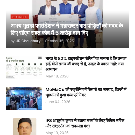
BUSINESS
अभय भूतडा फाउंडेशन ने महाराष्ट्र बाढ़ पीड़ितों की मदद के
लिए सीएम राहत कोष में 5 करोड़ दान दिए
by
JR Choudhary
-
October 15, 2025
भारत के 82% हाइपरटेंशन रोगियों का मानना है कि उनका
हाई बीपी तनाव की वजह से है, डाइट के कारण नहीं: नया
अध्ययन
May 18, 2026
MoMaCu की स्क्रीनिंग में सितारों का जमघट, दिल्ली में
धूमधाम से हुआ भव्य प्रीमियर
June 04, 2026
IFS आशुतोष कुमार ने बताया बच्चों के लिए सिविल सर्विस
और राष्ट्रसेवा का सफलता मंत्र
May 19, 2026