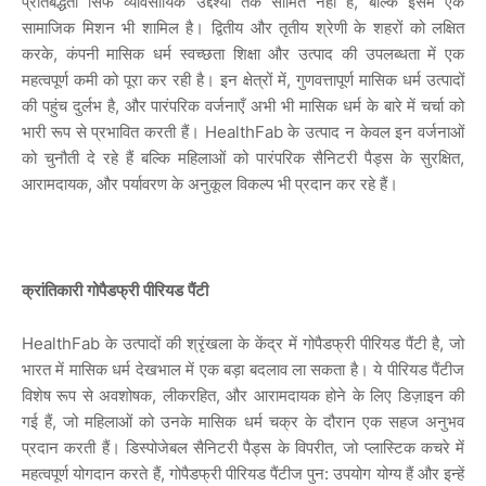
प्रतिबद्धता
सिर्फ
व्यावसायिक
उद्देश्यों
तक
सीमित
नहीं
है
,
बल्कि
इसमें
एक
सामाजिक
मिशन
भी
शामिल
है।
द्वितीय
और
तृतीय
श्रेणी
के
शहरों
को
लक्षित
करके
,
कंपनी
मासिक
धर्म
स्वच्छता
शिक्षा
और
उत्पाद
की
उपलब्धता
में
एक
महत्वपूर्ण
कमी
को
पूरा
कर
रही
है।
इन
क्षेत्रों
में
,
गुणवत्तापूर्ण
मासिक
धर्म
उत्पादों
की
पहुंच
दुर्लभ
है
,
और
पारंपरिक
वर्जनाएँ
अभी
भी
मासिक
धर्म
के
बारे
में
चर्चा
को
भारी
रूप
से
प्रभावित
करती
हैं।
HealthFab
के
उत्पाद
न
केवल
इन
वर्जनाओं
को
चुनौती
दे
रहे
हैं
बल्कि
महिलाओं
को
पारंपरिक
सैनिटरी
पैड्स
के
सुरक्षित
,
आरामदायक
,
और
पर्यावरण
के
अनुकूल
विकल्प
भी
प्रदान
कर
रहे
हैं।
क्रांतिकारी
गोपैडफ्री
पीरियड
पैंटी
HealthFab
के
उत्पादों
की
श्रृंखला
के
केंद्र
में
गोपैडफ्री
पीरियड
पैंटी
है
,
जो
भारत
में
मासिक
धर्म
देखभाल
में
एक
बड़ा
बदलाव
ला
सकता
है।
ये
पीरियड
पैंटीज
विशेष
रूप
से
अवशोषक
,
लीकरहित
,
और
आरामदायक
होने
के
लिए
डिज़ाइन
की
गई
हैं
,
जो
महिलाओं
को
उनके
मासिक
धर्म
चक्र
के
दौरान
एक
सहज
अनुभव
प्रदान
करती
हैं।
डिस्पोजेबल
सैनिटरी
पैड्स
के
विपरीत
,
जो
प्लास्टिक
कचरे
में
महत्वपूर्ण
योगदान
करते
हैं
,
गोपैडफ्री
पीरियड
पैंटीज
पुन
:
उपयोग
योग्य
हैं
और
इन्हें