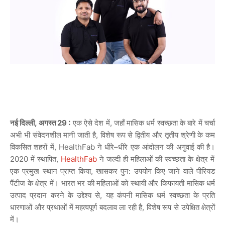
नई दिल्ली, अगस्त 29 :
एक
ऐसे
देश
में
,
जहाँ
मासिक
धर्म
स्वच्छता
के
बारे
में
चर्चा
अभी
भी
संवेदनशील
मानी
जाती
है
,
विशेष
रूप
से
द्वितीय
और
तृतीय
श्रेणी
के
कम
विकसित
शहरों
में
, HealthFab
ने
धीरे
–
धीरे
एक
आंदोलन
की
अगुवाई
की
है।
2020
में
स्थापित
,
HealthFab
ने
जल्दी
ही
महिलाओं
की
स्वच्छता
के
क्षेत्र
में
एक
प्रमुख
स्थान
प्राप्त
किया
,
खासकर
पुन
:
उपयोग
किए
जाने
वाले
पीरियड
पैंटीज
के
क्षेत्र
में।
भारत
भर
की
महिलाओं
को
स्थायी
और
किफायती
मासिक
धर्म
उत्पाद
प्रदान
करने
के
उद्देश्य
से
,
यह
कंपनी
मासिक
धर्म
स्वच्छता
के
प्रति
धारणाओं
और
प्रथाओं
में
महत्वपूर्ण
बदलाव
ला
रही
है
,
विशेष
रूप
से
उपेक्षित
क्षेत्रों
में।