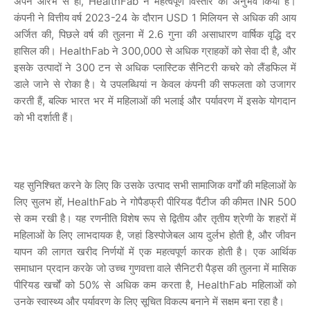
अपने
आरंभ
से
ही
, HealthFab
ने
महत्वपूर्ण
विस्तार
का
अनुभव
किया
है।
कंपनी
ने
वित्तीय
वर्ष
2023-24
के
दौरान
USD 1
मिलियन
से
अधिक
की
आय
अर्जित
की
,
पिछले
वर्ष
की
तुलना
में
2.6
गुना
की
असाधारण
वार्षिक
वृद्धि
दर
हासिल
की।
HealthFab
ने
300,000
से
अधिक
ग्राहकों
को
सेवा
दी
है
,
और
इसके
उत्पादों
ने
300
टन
से
अधिक
प्लास्टिक
सैनिटरी
कचरे
को
लैंडफिल
में
डाले
जाने
से
रोका
है।
ये
उपलब्धियां
न
केवल
कंपनी
की
सफलता
को
उजागर
करती
हैं
,
बल्कि
भारत
भर
में
महिलाओं
की
भलाई
और
पर्यावरण
में
इसके
योगदान
को
भी
दर्शाती
हैं।
यह
सुनिश्चित
करने
के
लिए
कि
उसके
उत्पाद
सभी
सामाजिक
वर्गों
की
महिलाओं
के
लिए
सुलभ
हों
, HealthFab
ने
गोपैडफ्री
पीरियड
पैंटीज
की
कीमत
INR 500
से
कम
रखी
है।
यह
रणनीति
विशेष
रूप
से
द्वितीय
और
तृतीय
श्रेणी
के
शहरों
में
महिलाओं
के
लिए
लाभदायक
है
,
जहां
डिस्पोजेबल
आय
दुर्लभ
होती
है
,
और
जीवन
यापन
की
लागत
खरीद
निर्णयों
में
एक
महत्वपूर्ण
कारक
होती
है।
एक
आर्थिक
समाधान
प्रदान
करके
जो
उच्च
गुणवत्ता
वाले
सैनिटरी
पैड्स
की
तुलना
में
मासिक
पीरियड
खर्चों
को
50%
से
अधिक
कम
करता
है
, HealthFab
महिलाओं
को
उनके
स्वास्थ्य
और
पर्यावरण
के
लिए
सूचित
विकल्प
बनाने
में
सक्षम
बना
रहा
है।