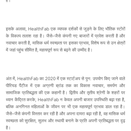
है।
इसके
अलावा
, HealthFab
एक
व्यापक
दर्शकों
से
जुड़ने
के
लिए
भौतिक
स्टोरों
के
विकल्प
तलाश
रहा
है।
जैसे
–
जैसे
कंपनी
नए
बाजारों
में
प्रवेश
करती
है
और
नवाचार
करती
है
,
मासिक
धर्म
स्वच्छता
पर
इसका
प्रभाव
,
विशेष
रूप
से
उन
क्षेत्रों
में
जहां
पहुंच
सीमित
है
,
महत्वपूर्ण
रूप
से
बढ़ने
की
उम्मीद
है।
अंत
में
, HealthFab
का
2020
में
एक
स्टार्टअप
से
पुन
:
उपयोग
किए
जाने
वाले
पीरियड
पैंटीज
में
एक
अग्रणी
ब्रांड
तक
का
विकास
नवाचार
,
समर्पण
और
सामाजिक
प्रतिबद्धता
की
एक
कहानी
है।
द्वितीय
और
तृतीय
श्रेणी
के
शहरों
पर
ध्यान
केंद्रित
करके
, HealthFab
न
केवल
अपनी
बाजार
उपस्थिति
बढ़ा
रहा
है
,
बल्कि
अनगिनत
महिलाओं
के
जीवन
पर
भी
एक
महत्वपूर्ण
प्रभाव
डाल
रहा
है।
जैसे
–
जैसे
कंपनी
विस्तार
कर
रही
है
और
अपना
दायरा
बढ़ा
रही
है
,
वह
मासिक
धर्म
स्वच्छता
को
सुरक्षित
,
सुलभ
और
स्थायी
बनाने
के
प्रति
अपनी
प्रतिबद्धता
पर
दृढ़
है।