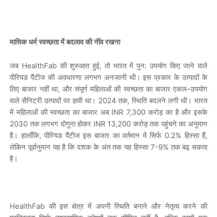
मासिक
धर्म
स्वच्छता
में
बदलाव
की
नींव
रखना
जब
HealthFab
की
शुरुआत
हुई
,
तो
भारत
में
पुन
:
उपयोग
किए
जाने
वाले
पीरियड
पैंटीज
की
अवधारणा
लगभग
अनजानी
थी।
इस
प्रकार
के
उत्पादों
के
लिए
बाजार
नहीं
था
,
और
संपूर्ण
महिलाओं
की
स्वच्छता
का
बाजार
एकल
–
उपयोग
वाले
सैनिटरी
उत्पादों
पर
हावी
था।
2024
तक
,
स्थिति
बदलने
लगी
थी।
भारत
में
महिलाओं
की
स्वच्छता
का
बाजार
अब
INR 7,300
करोड़
का
है
और
इसके
2030
तक
लगभग
दोगुना
होकर
INR 13,200
करोड़
तक
पहुंचने
का
अनुमान
है।
हालाँकि
,
पीरियड
पैंटीज
इस
बाजार
का
वर्तमान
में
सिर्फ
0.2%
हिस्सा
हैं
,
लेकिन
पूर्वानुमान
यह
है
कि
दशक
के
अंत
तक
यह
हिस्सा
7-9%
तक
बढ़
सकता
है।
HealthFab
की
इस
क्षेत्र
में
अपनी
स्थिति
बनाने
और
नेतृत्व
करने
की