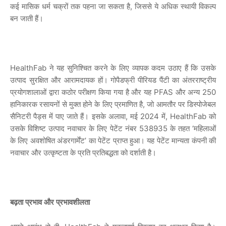
कई
मासिक
धर्म
चक्रों
तक
पहना
जा
सकता
है
,
जिससे
ये
अधिक
स्थायी
विकल्प
बन
जाती
हैं।
HealthFab
ने
यह
सुनिश्चित
करने
के
लिए
व्यापक
कदम
उठाए
हैं
कि
उसके
उत्पाद
सुरक्षित
और
आरामदायक
हों।
गोपैडफ्री
पीरियड
पैंटी
का
अंतरराष्ट्रीय
प्रयोगशालाओं
द्वारा
कठोर
परीक्षण
किया
गया
है
और
यह
PFAS
और
अन्य
250
हानिकारक
रसायनों
से
मुक्त
होने
के
लिए
प्रमाणित
है
,
जो
आमतौर
पर
डिस्पोजेबल
सैनिटरी
पैड्स
में
पाए
जाते
हैं।
इसके
अलावा
,
मई
2024
में
, HealthFab
को
उसके
विशिष्ट
उत्पाद
नवाचार
के
लिए
पेटेंट
नंबर
538935
के
तहत
‘
महिलाओं
के
लिए
अवशोषित
अंडरगार्मेंट
’
का
पेटेंट
प्राप्त
हुआ।
यह
पेटेंट
मान्यता
कंपनी
की
नवाचार
और
उत्कृष्टता
के
प्रति
प्रतिबद्धता
को
दर्शाती
है।
बढ़ता
प्रभाव
और
प्रभावशीलता