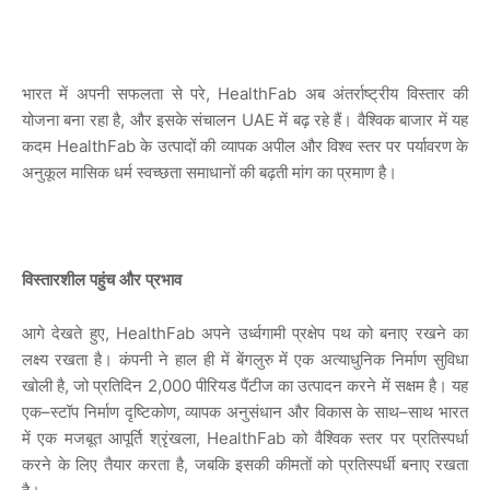
भारत
में
अपनी
सफलता
से
परे
, HealthFab
अब
अंतर्राष्ट्रीय
विस्तार
की
योजना
बना
रहा
है
,
और
इसके
संचालन
UAE
में
बढ़
रहे
हैं।
वैश्विक
बाजार
में
यह
कदम
HealthFab
के
उत्पादों
की
व्यापक
अपील
और
विश्व
स्तर
पर
पर्यावरण
के
अनुकूल
मासिक
धर्म
स्वच्छता
समाधानों
की
बढ़ती
मांग
का
प्रमाण
है।
विस्तारशील
पहुंच
और
प्रभाव
आगे
देखते
हुए
, HealthFab
अपने
उर्ध्वगामी
प्रक्षेप
पथ
को
बनाए
रखने
का
लक्ष्य
रखता
है।
कंपनी
ने
हाल
ही
में
बेंगलुरु
में
एक
अत्याधुनिक
निर्माण
सुविधा
खोली
है
,
जो
प्रतिदिन
2,000
पीरियड
पैंटीज
का
उत्पादन
करने
में
सक्षम
है।
यह
एक
–
स्टॉप
निर्माण
दृष्टिकोण
,
व्यापक
अनुसंधान
और
विकास
के
साथ
–
साथ
भारत
में
एक
मजबूत
आपूर्ति
श्रृंखला
, HealthFab
को
वैश्विक
स्तर
पर
प्रतिस्पर्धा
करने
के
लिए
तैयार
करता
है
,
जबकि
इसकी
कीमतों
को
प्रतिस्पर्धी
बनाए
रखता