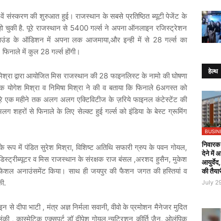
ें संस्करण की शुरुआत हुई। राजस्थान के सबसे प्रतिष्ठित ब्यूटी पेजेंट के
चुकी है. पूरे राजस्थान से 5400 गर्ल्स ने अपना ऑनलाइन रजिस्ट्रेशन
उंड के ऑडिशन में अपना लक आजमाया,और इन्ही में से 28 गर्ल्स का
िनाले में कुल 28 गर्ल्स होंगी।
हेल्थ
ा मिश्रा द्वारा आयोजित मिस राजस्थान की 28 फाइनलिस्ट के नामो की घोषणा
 योगेश मिश्रा व निमिषा मिश्रा ने की व बताया कि फिनाले 6अगस्त को
ूरे एक महीने तक अलग अलग एक्टिविटीज के ज़रिये फाइनल कंटेस्टेंट की
शहरों से फिनाले के लिए सेल्क्ट हुई गर्ल्स को इंडिया के बेस्ट ग्रूमिंग
BUSIN
निवारक 
 रूप में पंडित सुरेश मिश्रा, विशिष्ट अतिथि सफारी ग्रुप के पवन गोयल,
देने में
म डिस्ट्रीब्यूटर व मिस राजस्थान के संरक्षक राज बंसल ,अरशद हुसैन, मुकेश
आयुर्वेद
फिशल अनाउंसमेंट किया। साथ ही जयपुर की फैशन जगत की हस्तियां व
की तैया
की.
July 2
े दीपा भाटी , मंत्र अज्ञ निर्मला सवानी, वीवो के प्रमोशन मैनेजर मुदित
ोलंकी , कास्मेटिक एक्सपर्ट डॉ दीपेश गोयल,न्यूट्रिशन कीर्ति जैन, ओलंपिक