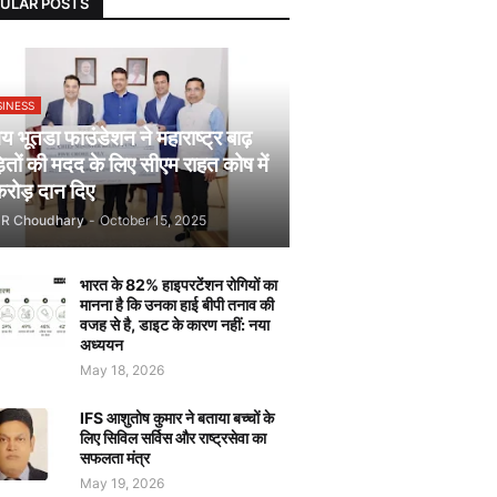
ULAR POSTS
SINESS
 भूतडा फाउंडेशन ने महाराष्ट्र बाढ़
़ितों की मदद के लिए सीएम राहत कोष में
रोड़ दान दिए
JR Choudhary
-
October 15, 2025
भारत के 82% हाइपरटेंशन रोगियों का
मानना है कि उनका हाई बीपी तनाव की
वजह से है, डाइट के कारण नहीं: नया
अध्ययन
May 18, 2026
IFS आशुतोष कुमार ने बताया बच्चों के
लिए सिविल सर्विस और राष्ट्रसेवा का
सफलता मंत्र
May 19, 2026