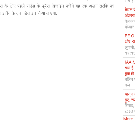
रात ३
्स के लिए पहले राउंड के ड्रेस डिजाइन करेंगे यह एक अलग तरीके का
केरल 
निंग के द्वारा डिजाइन किया जाएगा.
अंतररा
बेलफास
दोपहर
BE OP
और SDG
लुगानो
१२:१६
IAA M
गया है
बुक हो 
बर्लिन
बजे
यात्रा
हुए, 
रियाद
८:३७ 
More