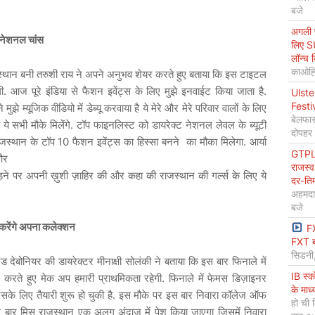
बजे
अगली प
टरनेशनल चांस
लिए S
लॉन्च 
काओह्स
थान बनी तरुशी राय ने अपने अनुभव शेयर करते हुए बताया कि इस टाइटल
गी. आज पूरे इंडिया से फैशन इवेंट्स के लिए मुझे इनवाईट किया जाता है.
Ulste
Festi
मुझे म्यूजिक वीडियो में डेब्यू करवाया है ये मेरे और मेरे परिवार वालों के लिए
बेलफास
ये सभी मौके मिलेंगे. टॉप फाइनलिस्ट को डायरेक्ट नेशनल लेवल के ब्यूटी
दोपहर
ाजस्थान के टॉप 10 फैशन इवेंट्स का हिस्सा बनने का मौका मिलेगा. आर्या
GTPL 
और
राजस्व
ड़ने पर अपनी ख़ुशी ज़ाहिर की और कहा की राजस्थान की गर्ल्स के लिए ये
दर-ति
अहमदा
बजे
करेंगे अपना कलेक्शन
F
FXT ब
सिडनी
एंड देबोनियर की डायरेक्टर मीनाक्षी सोलंकी ने बताया कि इस बार फिनाले में
IB स्
रते हुए मेक अप हमारी प्राथमिकता रहेगी. फिनाले में फेमस डिज़ाइनर
के माध
िसके लिए तैयारी शुरू हो चुकी है. इस मौके पर इस बार निवारा कॉलेज ऑफ
हो ची 
स बार मिस राजस्थान एक अलग अंदाज में पेश किया जाएगा जिसमें निवारा