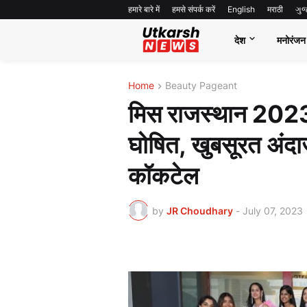
हमारे बारे में
हमसे संपर्क करें
English
मराठी
ગુ
देश
मनोरंजन
Home
Beauty Pageant
मिस राजस्थान 2023
घोषित, खुबसूरत अंदा
कॉकटेल
by
JR Choudhary
-
July 07, 2023