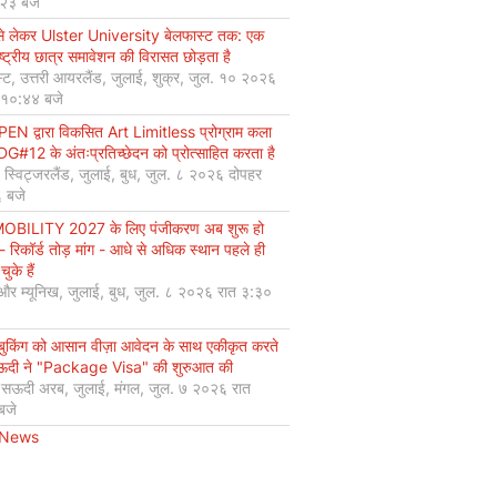
:२३ बजे
से लेकर Ulster University बेलफास्ट तक: एक
ष्ट्रीय छात्र समावेशन की विरासत छोड़ता है
्ट, उत्तरी आयरलैंड, जुलाई, शुक्र, जुल. १० २०२६
 १०:४४ बजे
EN द्वारा विकसित Art Limitless प्रोग्राम कला
#12 के अंतःप्रतिच्छेदन को प्रोत्साहित करता है
, स्विट्जरलैंड, जुलाई, बुध, जुल. ८ २०२६ दोपहर
 बजे
OBILITY 2027 के लिए पंजीकरण अब शुरू हो
 - रिकॉर्ड तोड़ मांग - आधे से अधिक स्थान पहले ही
चुके हैं
 और म्यूनिख, जुलाई, बुध, जुल. ८ २०२६ रात ३:३०
 बुकिंग को आसान वीज़ा आवेदन के साथ एकीकृत करते
सऊदी ने "Package Visa" की शुरुआत की
, सऊदी अरब, जुलाई, मंगल, जुल. ७ २०२६ रात
बजे
 News