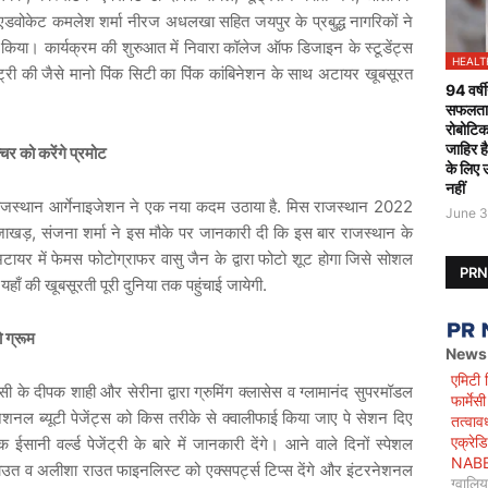
 एडवोकेट कमलेश शर्मा नीरज अधलखा सहित जयपुर के प्रबुद्ध नागरिकों ने
 किया। कार्यक्रम की शुरुआत में निवारा कॉलेज ऑफ डिजाइन के स्टूडेंट्स
HEALT
ट्री की जैसे मानो पिंक सिटी का पिंक कांबिनेशन के साथ अटायर खूबसूरत
94 वर्षी
सफलतापू
रोबोटिक
जाहिर ह
्चर को करेंगे प्रमोट
के लिए 
नहीं
 राजस्थान आर्गेनाइजेशन ने एक नया कदम उठाया है. मिस राजस्थान 2022
June 3
ा जाखड़, संजना शर्मा ने इस मौके पर जानकारी दी कि इस बार राजस्थान के
टायर में फेमस फोटोग्राफर वासु जैन के द्वारा फोटो शूट होगा जिसे सोशल
PR
यहाँ की खूबसूरती पूरी दुनिया तक पहुंचाई जायेगी.
ो ग्रूम
News
एमिटी 
े दीपक शाही और सेरीना द्वारा ग्रुमिंग क्लासेस व ग्लामानंद सुपरमॉडल
फार्मे
ेशनल ब्यूटी पेजेंट्स को किस तरीके से क्वालीफाई किया जाए पे सेशन दिए
तत्वाव
एक्रेड
सानी वर्ल्ड पेजेंट्री के बारे में जानकारी देंगे। आने वाले दिनों स्पेशल
NABET)
राउत व अलीशा राउत फाइनलिस्ट को एक्सपर्ट्स टिप्स देंगे और इंटरनेशनल
ग्वालि