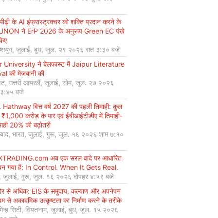
ीढ़ी के AI इंफ्रास्ट्रक्चर को शक्ति प्रदान करने के
UNON ने ErP 2026 के अनुरूप Green EC पंखे
किए
ियुंग, जुलाई, बुध, जुल. २९ २०२६ रात ३:३० बजे
r University ने बेलफास्ट में Jaipur Literature
val की मेजबानी की
्ट, उत्तरी आयरलैं, जुलाई, सोम, जुल. २७ २०२६
 ३:४५ बजे
Hathway वित्त वर्ष 2027 की पहली तिमाही: कुल
 ₹1,000 करोड़ के पार एवं ईबीआईटीडीए में तिमाही-
माही 20% की बढ़ोतरी
बाद, भारत, जुलाई, गुरू, जुल. १६ २०२६ शाम ७:१०
XTRADING.com अब एक सरल वादे पर आधारित
न गया है: In Control. When It Gets Real.
, जुलाई, गुरू, जुल. १६ २०२६ दोपहर ४:५९ बजे
कोर से अधिक: EIS के समुदाय, कल्याण और अपनेपन
्यम से अकादमिक उत्कृष्टता का निर्माण करने के तरीके
मिन्ह सिटी, वियतनाम, जुलाई, बुध, जुल. १५ २०२६