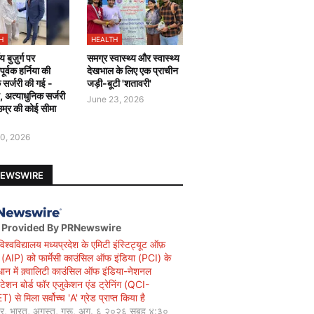
H
HEALTH
य बुज़ुर्ग पर
समग्र स्वास्थ्य और स्वास्थ्य
र्वक हर्निया की
देखभाल के लिए एक प्राचीन
 सर्जरी की गई -
जड़ी-बूटी 'शतावरी'
ै, अत्याधुनिक सर्जरी
June 23, 2026
उम्र की कोई सीमा
0, 2026
NEWSWIRE
 Provided By PRNewswire
विश्वविद्यालय मध्यप्रदेश के एमिटी इंस्टिट्यूट ऑफ़
सी (AIP) को फार्मेसी काउंसिल ऑफ इंडिया (PCI) के
धान में क़्वालिटी काउंसिल ऑफ इंडिया-नेशनल
िटेशन बोर्ड फॉर एजुकेशन एंड ट्रेनिंग (QCI-
 से मिला सर्वोच्च 'A' ग्रेड प्राप्त किया है
यर, भारत, अगस्त, गुरू, अग. ६ २०२६ सुबह ४:३०